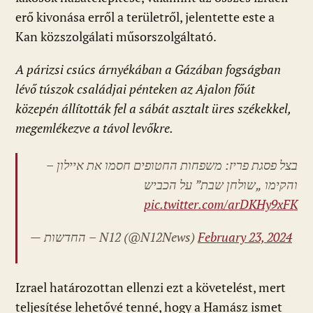
erő kivonása erről a területről, jelentette este a
Kan közszolgálati műsorszolgáltató.
A párizsi csúcs árnyékában a Gázában fogságban
lévő túszok családjai pénteken az Ajalon főút
közepén állították fel a sábát asztalt üres székekkel,
megemlékezve a távol levőkre.
בצל פסגת פריז: משפחות החטופים חסמו את איילון –
והקימו „שולחן שבת” על הכביש
pic.twitter.com/arDKHy9xFK
— החדשות – N12 (@N12News)
February 23, 2024
Izrael határozottan ellenzi ezt a követelést, mert
teljesítése lehetővé tenné, hogy a Hamász ismet