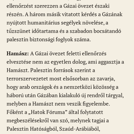
ellenőrzést szerezzen a Gázai övezet északi
részén. A három másik vitatott kérdés a Gázának
nyújtott humanitárius segélyek növelése, a
tűzszünet időtartama és a szabadon bocsátandó
palesztin biztonsági foglyok száma.
Hamász:
A Gázai övezet feletti ellenőrzés
elvesztése nem az egyetlen dolog, ami aggasztja a
Hamászt. Palesztin források szerint a
terrorszervezetet most elsősorban az zavarja,
hogy arab országok és a nemzetközi közösség a
háború után Gázában kialakuló új rendről tárgyal,
melyben a Hamászt nem veszik figyelembe.
Főként a „Hatok Fóruma” által folytatott
megbeszélésekről van szó, melynek tagjai a
Palesztin Hatóságból, Szaúd-Arábiából,