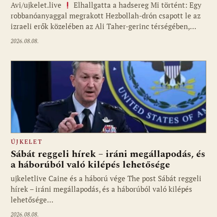
Avi/ujkelet.live
Elhallgatta a hadsereg Mi történt: Egy
robbanóanyaggal megrakott Hezbollah-drón csapott le az
izraeli erők közelében az Ali Taher-gerinc térségében,…
2026.08.08.
ÚJKELET
Sábát reggeli hírek – iráni megállapodás, és
a háborúból való kilépés lehetősége
ujkeletlive Caine és a háború vége The post Sábát reggeli
Fotó: ujkelet.live
hírek – iráni megállapodás, és a háborúból való kilépés
lehetősége…
2026.08.08.