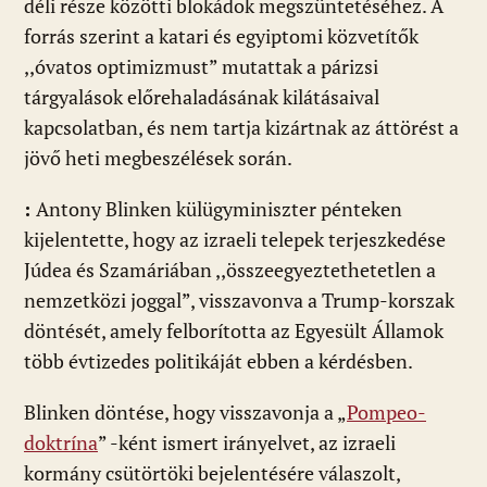
déli része közötti blokádok megszüntetéséhez. A
forrás szerint a katari és egyiptomi közvetítők
,,óvatos optimizmust” mutattak a párizsi
tárgyalások előrehaladásának kilátásaival
kapcsolatban, és nem tartja kizártnak az áttörést a
jövő heti megbeszélések során.
:
Antony Blinken külügyminiszter pénteken
kijelentette, hogy az izraeli telepek terjeszkedése
Júdea és Szamáriában ,,összeegyeztethetetlen a
nemzetközi joggal”, visszavonva a Trump-korszak
döntését, amely felborította az Egyesült Államok
több évtizedes politikáját ebben a kérdésben.
Blinken döntése, hogy visszavonja a „
Pompeo-
doktrína
” -ként ismert irányelvet, az izraeli
kormány csütörtöki bejelentésére válaszolt,