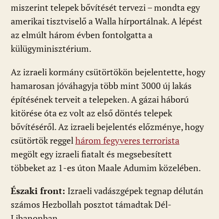
miszerint telepek bővítését tervezi – mondta egy
amerikai tisztviselő a Walla hírportálnak. A lépést
az elmúlt három évben fontolgatta a
külügyminisztérium.
Az izraeli kormány csütörtökön bejelentette, hogy
hamarosan jóváhagyja több mint 3000 új lakás
építésének terveit a telepeken. A gázai háború
kitörése óta ez volt az első döntés telepek
bővítéséről. Az izraeli bejelentés előzménye, hogy
csütörtök reggel
három fegyveres terrorista
megölt egy izraeli fiatalt és megsebesített
többeket az 1-es úton Maale Adumim közelében.
Északi front:
Izraeli vadászgépek tegnap délután
számos Hezbollah posztot támadtak Dél-
Libanonban.