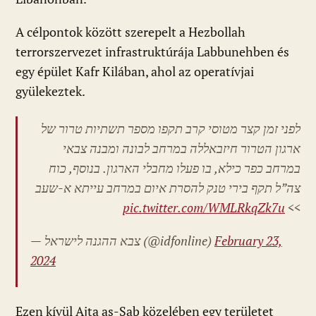
A célpontok között szerepelt a Hezbollah
terrorszervezet infrastruktúrája Labbunehben és
egy épület Kafr Kilában, ahol az operatívjai
gyülekeztek.
לפני זמן קצר מטוסי קרב תקפו מספר תשתיות טרור של
ארגון הטרור חיזבאללה במרחב לבונה ומבנה צבאי
במרחב כפר כילא, בו פעלו מחבלי הארגון. בנוסף, כוח
צה”ל תקף בירי טנק להסרת איום במרחב עייתא א-שעב
pic.twitter.com/WMLRkqZk7u
>>
— צבא ההגנה לישראל (@idfonline)
February 23,
2024
Ezen kívül Ajta as-Sab közelében egy területet