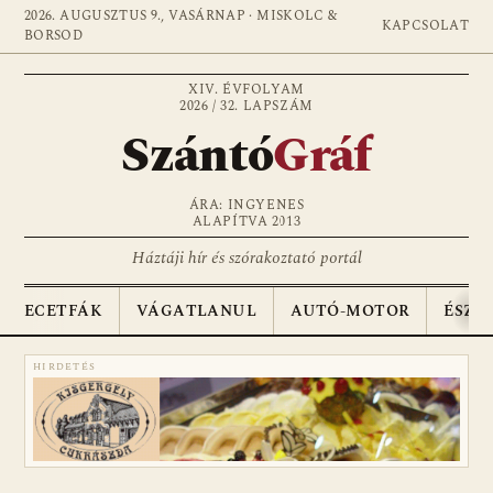
2026. AUGUSZTUS 9., VASÁRNAP · MISKOLC &
KAPCSOLAT
BORSOD
XIV. ÉVFOLYAM
2026 / 32. LAPSZÁM
Szántó
Gráf
ÁRA: INGYENES
ALAPÍTVA 2013
Háztáji hír és szórakoztató portál
ECETFÁK
VÁGATLANUL
AUTÓ-MOTOR
ÉSZA
HIRDETÉS