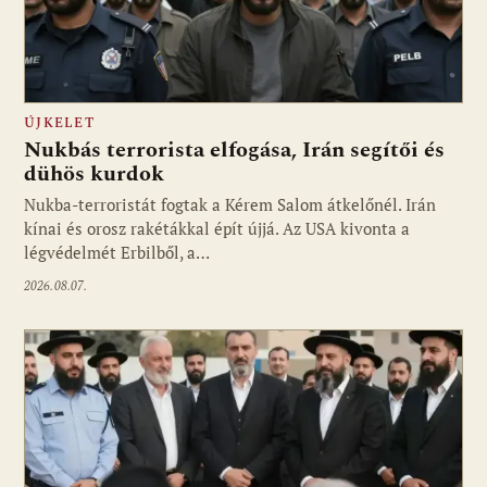
ÚJKELET
Nukbás terrorista elfogása, Irán segítői és
dühös kurdok
Nukba-terroristát fogtak a Kérem Salom átkelőnél. Irán
kínai és orosz rakétákkal épít újjá. Az USA kivonta a
légvédelmét Erbilből, a…
2026.08.07.