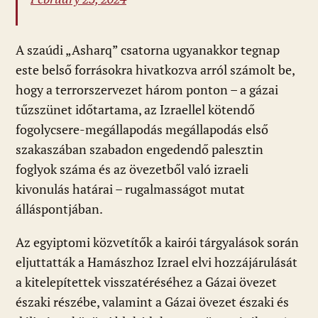
A szaúdi „Asharq” csatorna ugyanakkor tegnap
este belső forrásokra hivatkozva arról számolt be,
hogy a terrorszervezet három ponton – a gázai
tűzszünet időtartama, az Izraellel kötendő
fogolycsere-megállapodás megállapodás első
szakaszában szabadon engedendő palesztin
foglyok száma és az övezetből való izraeli
kivonulás határai – rugalmasságot mutat
álláspontjában.
Az egyiptomi közvetítők a kairói tárgyalások során
eljuttatták a Hamászhoz Izrael elvi hozzájárulását
a kitelepítettek visszatéréséhez a Gázai övezet
északi részébe, valamint a Gázai övezet északi és