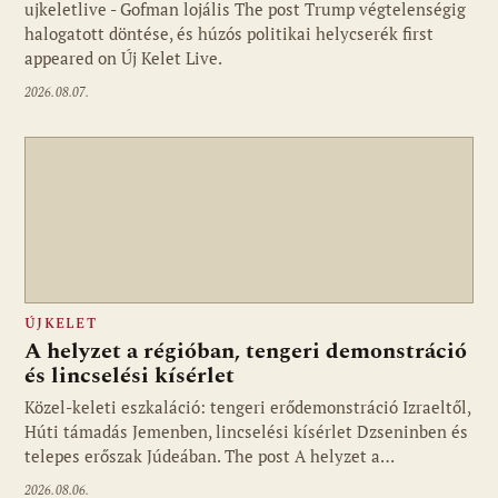
ujkeletlive - Gofman lojális The post Trump végtelenségig
Fotó: ujkelet.live
halogatott döntése, és húzós politikai helycserék first
appeared on Új Kelet Live.
2026.08.07.
ÚJKELET
A helyzet a régióban, tengeri demonstráció
és lincselési kísérlet
Közel-keleti eszkaláció: tengeri erődemonstráció Izraeltől,
Húti támadás Jemenben, lincselési kísérlet Dzseninben és
telepes erőszak Júdeában. The post A helyzet a…
2026.08.06.