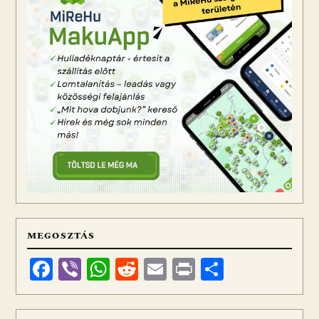
MEGOSZTÁS
Facebook
Viber
WhatsApp
Reddit
Email
Print
Ossza
meg