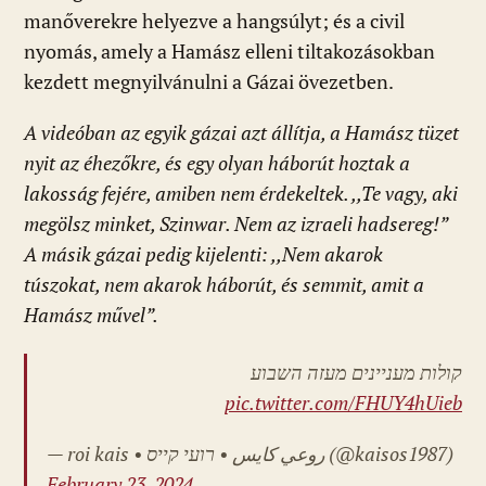
manőverekre helyezve a hangsúlyt; és a civil
nyomás, amely a Hamász elleni tiltakozásokban
kezdett megnyilvánulni a Gázai övezetben.
A videóban az egyik gázai azt állítja, a Hamász tüzet
nyit az éhezőkre, és egy olyan háborút hoztak a
lakosság fejére, amiben nem érdekeltek. ,,Te vagy, aki
megölsz minket, Szinwar. Nem az izraeli hadsereg!”
A másik gázai pedig kijelenti: ,,Nem akarok
túszokat, nem akarok háborút, és semmit, amit a
Hamász művel”.
קולות מעניינים מעזה השבוע
pic.twitter.com/FHUY4hUieb
— roi kais • روعي كايس • רועי קייס (@kaisos1987)
February 23, 2024