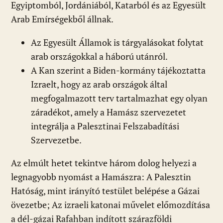
Egyiptomból, Jordániából, Katarból és az Egyesült
Arab Emírségekből állnak.
Az Egyesült Államok is tárgyalásokat folytat
arab országokkal a háború utánról.
A Kan szerint a Biden-kormány tájékoztatta
Izraelt, hogy az arab országok által
megfogalmazott terv tartalmazhat egy olyan
záradékot, amely a Hamász szervezetet
integrálja a Palesztinai Felszabadítási
Szervezetbe.
Az elmúlt hetet tekintve három dolog helyezi a
legnagyobb nyomást a Hamászra: A Palesztin
Hatóság, mint irányító testület belépése a Gázai
övezetbe; Az izraeli katonai művelet előmozdítása
a dél-gázai Rafahban indított szárazföldi