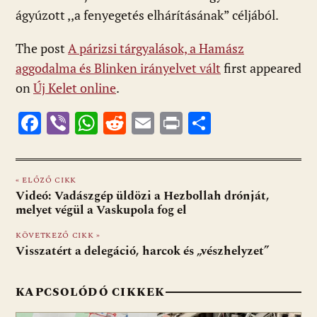
ágyúzott ,,a fenyegetés elhárításának” céljából.
The post
A párizsi tárgyalások, a Hamász
aggodalma és Blinken irányelvet vált
first appeared
on
Új Kelet online
.
F
Vi
W
R
E
Pr
O
ac
b
h
e
m
in
ss
e
er
at
d
ai
t
za
« ELŐZŐ CIKK
b
s
di
l
m
Videó: Vadászgép üldözi a Hezbollah drónját,
o
A
t
e
melyet végül a Vaskupola fog el
o
p
g
KÖVETKEZŐ CIKK »
Visszatért a delegáció, harcok és „vészhelyzet”
k
p
KAPCSOLÓDÓ CIKKEK