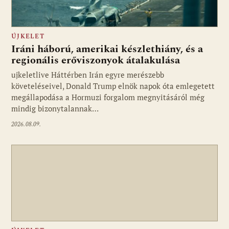
ÚJKELET
Iráni háború, amerikai készlethiány, és a
regionális erőviszonyok átalakulása
ujkeletlive Háttérben Irán egyre merészebb
Fotó: ujkelet.live
követeléseivel, Donald Trump elnök napok óta emlegetett
megállapodása a Hormuzi forgalom megnyitásáról még
mindig bizonytalannak…
2026.08.09.