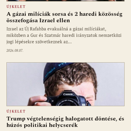
ÚJKELET
A gázai milíciák sorsa és 2 haredi közösség
összefogása Izrael ellen
Izrael az Új Rafahba evakuálná a gázai milíciákat,
miközben a Gur és Szatmár haredi irányzatok nemzetközi
jogi lépésekre szövetkeznek az…
2026.08.07.
ÚJKELET
Trump végtelenségig halogatott döntése, és
húzós politikai helycserék