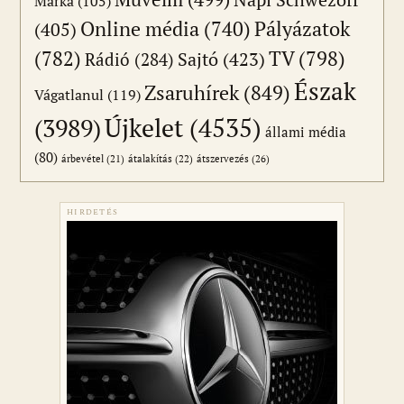
Márka
(105)
Online média
(740)
Pályázatok
(405)
(782)
TV
(798)
Sajtó
(423)
Rádió
(284)
Észak
Zsaruhírek
(849)
Vágatlanul
(119)
Újkelet
(4535)
(3989)
állami média
(80)
átszervezés
(26)
árbevétel
(21)
átalakítás
(22)
HIRDETÉS