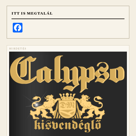
ITT IS MEGTALÁL
Facebook
HIRDETÉS