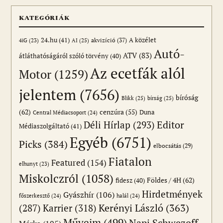
KATEGÓRIÁK
24.hu
(41)
akvizíció
(37)
A közélet
AI
(25)
4iG
(23)
Autó-
ATV
(83)
átláthatóságáról szóló törvény
(40)
Az ecetfák alól
Motor
(1259)
jelentem
(7656)
bíróság
Blikk
(25)
bírság
(25)
(62)
cenzúra
(55)
Duna
Central Médiacsoport
(24)
Editor
Déli Hírlap
(293)
Médiaszolgáltató
(41)
Egyéb
(6751)
Picks
(384)
elbocsátás
(29)
Fiatalon
Featured
(154)
elhunyt
(23)
Miskolczról
(1058)
Földes / 4H
(62)
fidesz
(40)
Hirdetmények
Gyászhír
(106)
főszerkesztő
(24)
halál
(24)
(287)
Karrier
(318)
Kerényi László
(363)
Műveim
(499)
Napi Schwezoff