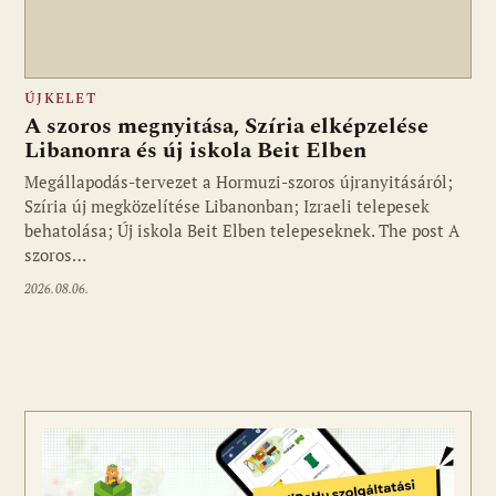
ÚJKELET
A szoros megnyitása, Szíria elképzelése
Libanonra és új iskola Beit Elben
Megállapodás-tervezet a Hormuzi-szoros újranyitásáról;
Szíria új megközelítése Libanonban; Izraeli telepesek
behatolása; Új iskola Beit Elben telepeseknek. The post A
szoros…
2026.08.06.