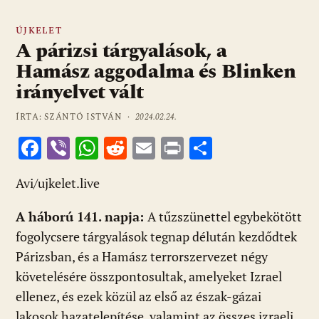
ÚJKELET
A párizsi tárgyalások, a
Hamász aggodalma és Blinken
irányelvet vált
ÍRTA: SZÁNTÓ ISTVÁN ·
2024.02.24.
F
Vi
W
R
E
Pr
O
ac
b
h
e
m
in
ss
Avi/ujkelet.live
e
er
at
d
ai
t
za
b
s
di
l
m
A háború 141. napja:
A tűzszünettel egybekötött
o
A
t
e
fogolycsere tárgyalások tegnap délután kezdődtek
o
p
g
Párizsban, és a Hamász terrorszervezet négy
követelésére összpontosultak, amelyeket Izrael
k
p
ellenez, és ezek közül az első az észak-gázai
lakosok hazatelepítése, valamint az összes izraeli