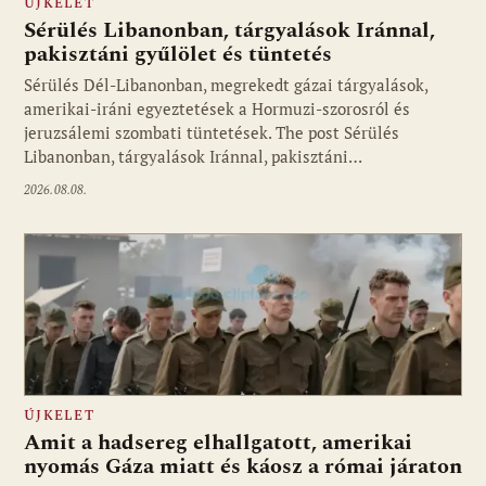
ÚJKELET
Sérülés Libanonban, tárgyalások Iránnal,
pakisztáni gyűlölet és tüntetés
Sérülés Dél-Libanonban, megrekedt gázai tárgyalások,
amerikai-iráni egyeztetések a Hormuzi-szorosról és
jeruzsálemi szombati tüntetések. The post Sérülés
Libanonban, tárgyalások Iránnal, pakisztáni…
2026.08.08.
ÚJKELET
Amit a hadsereg elhallgatott, amerikai
nyomás Gáza miatt és káosz a római járaton