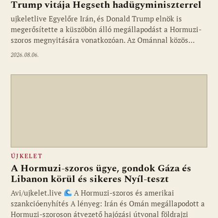
Trump vitája Hegseth hadügyminiszterrel
ujkeletlive Egyelőre Irán, és Donald Trump elnök is
Fotó: ujkelet.live
megerősítette a küszöbön álló megállapodást a Hormuzi-
szoros megnyitására vonatkozóan. Az Ománnal közös…
2026.08.06.
ÚJKELET
A Hormuzi-szoros ügye, gondok Gáza és
Libanon körül és sikeres Nyíl-teszt
Avi/ujkelet.live
A Hormuzi-szoros és amerikai
szankcióenyhítés A lényeg: Irán és Omán megállapodott a
Hormuzi-szoroson átvezető hajózási útvonal földrajzi