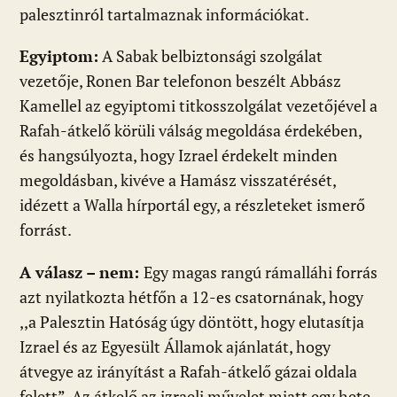
palesztinról tartalmaznak információkat.
Egyiptom:
A Sabak belbiztonsági szolgálat
vezetője, Ronen Bar telefonon beszélt Abbász
Kamellel az egyiptomi titkosszolgálat vezetőjével a
Rafah-átkelő körüli válság megoldása érdekében,
és hangsúlyozta, hogy Izrael érdekelt minden
megoldásban, kivéve a Hamász visszatérését,
idézett a Walla hírportál egy, a részleteket ismerő
forrást.
A válasz – nem:
Egy magas rangú rámalláhi forrás
azt nyilatkozta hétfőn a 12-es csatornának, hogy
,,a Palesztin Hatóság úgy döntött, hogy elutasítja
Izrael és az Egyesült Államok ajánlatát, hogy
átvegye az irányítást a Rafah-átkelő gázai oldala
felett”. Az átkelő az izraeli művelet miatt egy hete