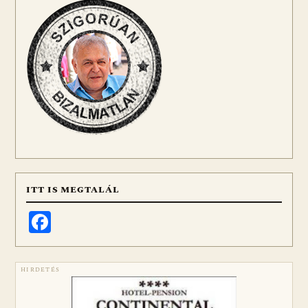
ITT IS MEGTALÁL
Facebook
HIRDETÉS