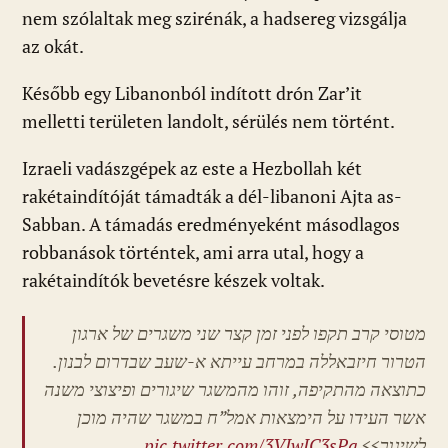
nem szólaltak meg szirénák, a hadsereg vizsgálja
az okát.
Később egy Libanonból indított drón Zar’it
melletti területen landolt, sérülés nem történt.
Izraeli vadászgépek az este a Hezbollah két
rakétaindítóját támadták a dél-libanoni Ajta as-
Sabban. A támadás eredményeként másodlagos
robbanások történtek, ami arra utal, hogy a
rakétaindítók bevetésre készek voltak.
מטוסי קרב תקפו לפני זמן קצר שני משגרים של ארגון
הטרור חיזבאללה במרחב עייתא א-שעב שבדרום לבנון.
כתוצאה מהתקיפה, זוהו מהמשגר שיגורים ופיצוצי משנה
אשר העידו על הימצאות אמל”ח במשגר שהיה מוכן
pic.twitter.com/3VJwJC3sPa
לשיגור>>