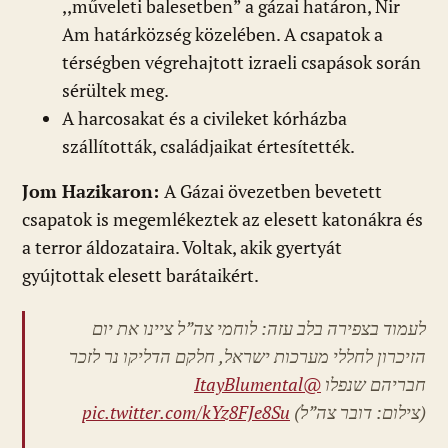
,,műveleti balesetben” a gázai határon, Nir
Am határközség közelében. A csapatok a
térségben végrehajtott izraeli csapások során
sérültek meg.
A harcosakat és a civileket kórházba
szállították, családjaikat értesítették.
Jom Hazikaron:
A Gázai övezetben bevetett
csapatok is megemlékeztek az elesett katonákra és
a terror áldozataira. Voltak, akik gyertyát
gyújtottak elesett barátaikért.
לעמוד בצפירה בלב עזה: לוחמי צה”ל ציינו את יום
הזיכרון לחללי מערכות ישראל, חלקם הדליקו נר לזכר
@ItayBlumental
חבריהם שנפלו
pic.twitter.com/kYz8FJe8Su
(צילום: דובר צה”ל)