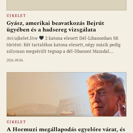
ÚJKELET
Gyász, amerikai beavatkozás Bejrút
ügyében és a hadsereg vizsgálata
Avi/ujkelet.live
2 katona elesett Dél-Libanonban Mi
történt: Két tartalékos katona elesett, négy másik pedig
súlyosan megsérült tegnap a dél-libanoni Mazsdal…
2026.08.06.
ÚJKELET
A Hormuzi megállapodás egyelőre várat, és