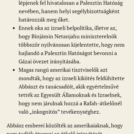
lépjenek fel hivatalosan a Palesztin Hatóság
nevében, hanem helyi segélybizottságként
határozzák meg őket.
Ennek oka az izraeli belpolitika, illetve az,
hogy Binjámin Netanjahu miniszterelnök
többször nyilvánosan kijelentette, hogy nem
hajlandó a Palesztin Hatóságot bevonni a
Gázai övezet irányításába.
Magas rangú amerikai tisztviselők azt
mondták, hogy az izraeli kikötés feldühítette
Abbászt és tanácsadóit, akik egyértelművé
tették az Egyesült Államoknak és Izraelnek,
hogy nem járulnak hozzá a Rafah-átkelőnél
való „inkognitós” tevékenységhez.
Abbász emberei közölték az amerikaiaknak, hogy
nem tudják átvenni az átkelő irányítását