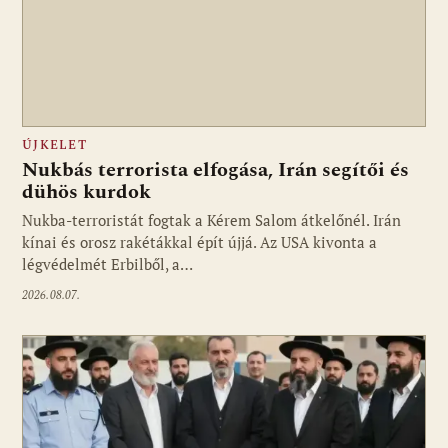
ÚJKELET
Nukbás terrorista elfogása, Irán segítői és
dühös kurdok
Nukba-terroristát fogtak a Kérem Salom átkelőnél. Irán
kínai és orosz rakétákkal épít újjá. Az USA kivonta a
légvédelmét Erbilből, a…
2026.08.07.