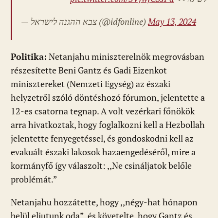
— צבא ההגנה לישראל (@idfonline)
May 13, 2024
Politika:
Netanjahu miniszterelnök megrovásban
részesítette Beni Gantz és Gadi Eizenkot
minisztereket (Nemzeti Egység) az északi
helyzetről szóló döntéshozó fórumon, jelentette a
12-es csatorna tegnap. A volt vezérkari főnökök
arra hivatkoztak, hogy foglalkozni kell a Hezbollah
jelentette fenyegetéssel, és gondoskodni kell az
evakuált északi lakosok hazaengedéséről, mire a
kormányfő így válaszolt: ,,Ne csináljatok belőle
problémát.”
Netanjahu hozzátette, hogy ,,négy-hat hónapon
belül eljutunk oda”, és követelte, hogy Gantz és