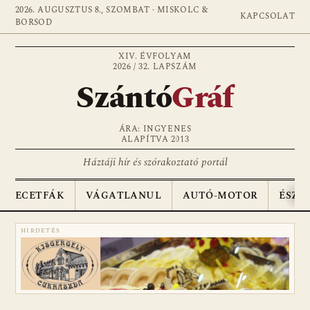
2026. AUGUSZTUS 8., SZOMBAT · MISKOLC &
KAPCSOLAT
BORSOD
XIV. ÉVFOLYAM
2026 / 32. LAPSZÁM
Szántó
Gráf
ÁRA: INGYENES
ALAPÍTVA 2013
Háztáji hír és szórakoztató portál
ECETFÁK
VÁGATLANUL
AUTÓ-MOTOR
ÉSZA
HIRDETÉS