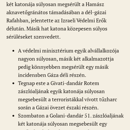
két katonája súlyosan megsérült a Hamász
aknavetőgránátos támadásában a dél-gázai
Rafahban, jelentette az Izraeli Védelmi Erők
délután. Másik hat katona közepesen súlyos
sérüléseket szenvedett.
A védelmi minisztérium egyik alvállalkozója
nagyon súlyosan, másik két alkalmazottja
pedig könnyebben megsérült egy másik
incidensben Gáza déli részén.
Tegnap este a Givati-dandár Rotem
zászlóaljának egyik katonája súlyosan
megsebesült a terroristákkal vívott tűzharc
során a Gázai övezet északi részén.
Szombaton a Golani-dandár 51. zászlóaljának
két katonája súlyosan megsebesült egy