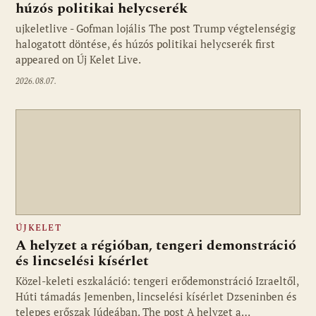
húzós politikai helycserék
ujkeletlive - Gofman lojális The post Trump végtelenségig
Fotó: ujkelet.live
halogatott döntése, és húzós politikai helycserék first
appeared on Új Kelet Live.
2026.08.07.
ÚJKELET
A helyzet a régióban, tengeri demonstráció
és lincselési kísérlet
Közel-keleti eszkaláció: tengeri erődemonstráció Izraeltől,
Húti támadás Jemenben, lincselési kísérlet Dzseninben és
telepes erőszak Júdeában. The post A helyzet a…