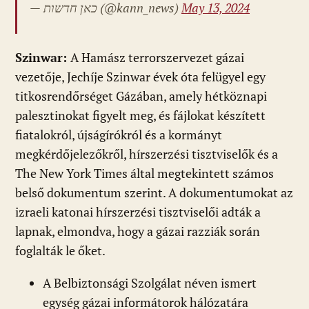
— כאן חדשות (@kann_news)
May 13, 2024
Szinwar:
A Hamász terrorszervezet gázai
vezetője, Jechíje Szinwar évek óta felügyel egy
titkosrendőrséget Gázában, amely hétköznapi
palesztinokat figyelt meg, és fájlokat készített
fiatalokról, újságírókról és a kormányt
megkérdőjelezőkről, hírszerzési tisztviselők és a
The New York Times által megtekintett számos
belső dokumentum szerint. A dokumentumokat az
izraeli katonai hírszerzési tisztviselői adták a
lapnak, elmondva, hogy a gázai razziák során
foglalták le őket.
A Belbiztonsági Szolgálat néven ismert
egység gázai informátorok hálózatára