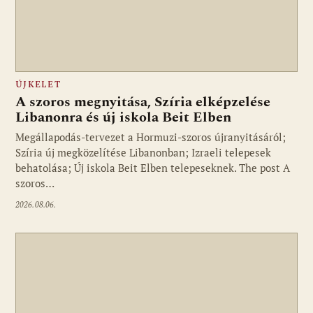
ÚJKELET
A szoros megnyitása, Szíria elképzelése
Libanonra és új iskola Beit Elben
Megállapodás-tervezet a Hormuzi-szoros újranyitásáról;
Szíria új megközelítése Libanonban; Izraeli telepesek
behatolása; Új iskola Beit Elben telepeseknek. The post A
szoros…
2026.08.06.