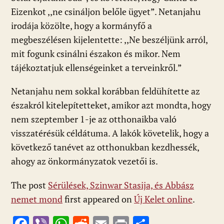
Eizenkot ,,ne csináljon belőle ügyet”. Netanjahu
irodája közölte, hogy a kormányfő a
megbeszélésen kijelentette: ,,Ne beszéljünk arról,
mit fogunk csinálni északon és mikor. Nem
tájékoztatjuk ellenségeinket a terveinkről.”
Netanjahu nem sokkal korábban feldühítette az
északról kitelepítetteket, amikor azt mondta, hogy
nem szeptember 1-je az otthonaikba való
visszatérésük céldátuma. A lakók követelik, hogy a
következő tanévet az otthonukban kezdhessék,
ahogy az önkormányzatok vezetői is.
The post
Sérülések, Szinwar Stasija, és Abbász
nemet mond
first appeared on
Új Kelet online
.
F
Vi
W
R
E
Pr
O