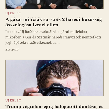
ÚJKELET
A gázai milíciák sorsa és 2 haredi közösség
összefogása Izrael ellen
Izrael az Új Rafahba evakuálná a gázai milíciákat,
miközben a Gur és Szatmár haredi irányzatok nemzetközi
jogi lépésekre szövetkeznek az…
2026.08.07.
ÚJKELET
Trump végtelenségig halogatott döntése, és