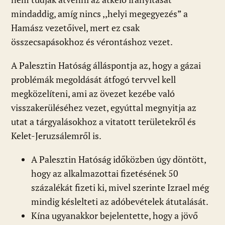
mindaddig, amíg nincs ,,helyi megegyezés” a
Hamász vezetőivel, mert ez csak
összecsapásokhoz és vérontáshoz vezet.
A Palesztin Hatóság álláspontja az, hogy a gázai
problémák megoldását átfogó tervvel kell
megközelíteni, ami az övezet kezébe való
visszakerüléséhez vezet, egyúttal megnyitja az
utat a tárgyalásokhoz a vitatott területekről és
Kelet-Jeruzsálemről is.
A Palesztin Hatóság időközben úgy döntött,
hogy az alkalmazottai fizetésének 50
százalékát fizeti ki, mivel szerinte Izrael még
mindig késlelteti az adóbevételek átutalását.
Kína ugyanakkor bejelentette, hogy a jövő