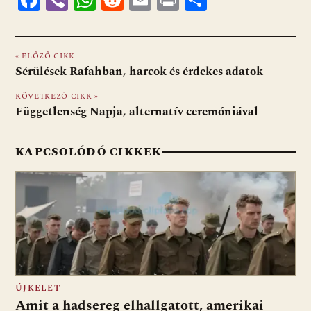
ac
b
h
e
m
in
ss
e
er
at
d
ai
t
za
« ELŐZŐ CIKK
b
s
di
l
m
Sérülések Rafahban, harcok és érdekes adatok
o
A
t
e
KÖVETKEZŐ CIKK »
o
p
g
Függetlenség Napja, alternatív ceremóniával
k
p
KAPCSOLÓDÓ CIKKEK
ÚJKELET
Amit a hadsereg elhallgatott, amerikai