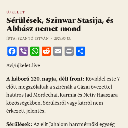
ÚJKELET
Sérülések, Szinwar Stasija, és
Abbász nemet mond
ÍRTA: SZÁNTÓ ISTVÁN ·
2024.05.13.
F
Vi
W
R
E
Pr
O
ac
b
h
e
m
in
ss
Avi/ujkelet.live
e
er
at
d
ai
t
za
b
s
di
l
m
A háború 220. napja, déli front:
Röviddel este 7
o
A
t
e
előtt megszólaltak a szirénák a Gázai övezettel
o
p
g
határos Jad Mordechai, Karmia és Netiv Haaszara
közösségekben. Sérülésről vagy kárról nem
k
p
érkezett jelentés.
Sérülések:
Az elit Jahalom harcmérnöki egység