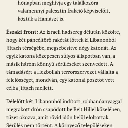
hónapban meghívja egy találkozóra
valamennyi palesztin frakció képviselőit,
köztük a Hamászt is.
Északi front:
Az izraeli hadsereg délután közölte,
hogy két páncéltörő rakétát lőttek ki Libanonból
Jiftach térségébe, megsebesítve négy katonát. Az
egyik katona közepesen súlyos állapotban van, a
másik három könnyű sérüléseket szenvedett. A
támadásért a Hezbollah terrorszervezet vállalta a
felelősséget, mondván, egy katonai posztot vett
célba Jiftach mellett.
Délelőtt két, Libanonból indított, robbanóanyaggal
megrakott drón csapódott be Beit Hillel közelében,
tüzet okozva, amit rövid időn belül eloltottak.
Sérülés nem történt. A környező településeken