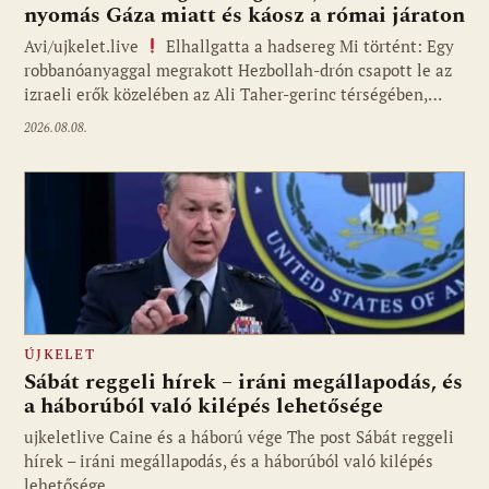
nyomás Gáza miatt és káosz a római járaton
Avi/ujkelet.live
Elhallgatta a hadsereg Mi történt: Egy
robbanóanyaggal megrakott Hezbollah-drón csapott le az
izraeli erők közelében az Ali Taher-gerinc térségében,…
2026.08.08.
ÚJKELET
Sábát reggeli hírek – iráni megállapodás, és
a háborúból való kilépés lehetősége
ujkeletlive Caine és a háború vége The post Sábát reggeli
Fotó: ujkelet.live
hírek – iráni megállapodás, és a háborúból való kilépés
lehetősége…